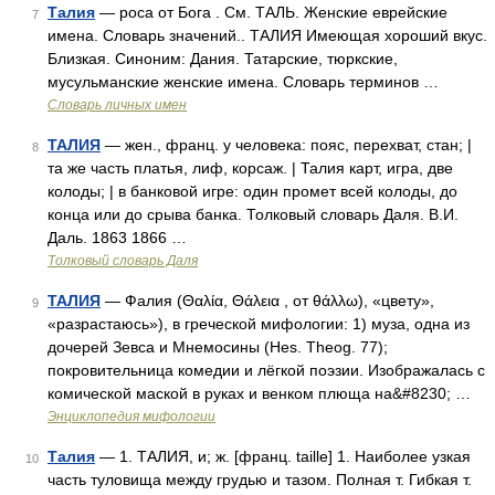
Талия
— роса от Бога . См. ТАЛЬ. Женские еврейские
7
имена. Словарь значений.. ТАЛИЯ Имеющая хороший вкус.
Близкая. Синоним: Дания. Татарские, тюркские,
мусульманские женские имена. Словарь терминов …
Словарь личных имен
ТАЛИЯ
— жен., франц. у человека: пояс, перехват, стан; |
8
та же часть платья, лиф, корсаж. | Талия карт, игра, две
колоды; | в банковой игре: один промет всей колоды, до
конца или до срыва банка. Толковый словарь Даля. В.И.
Даль. 1863 1866 …
Толковый словарь Даля
ТАЛИЯ
— Фалия (Θαλία, Θάλεια , от θάλλω), «цвету»,
9
«разрастаюсь»), в греческой мифологии: 1) муза, одна из
дочерей Зевса и Мнемосины (Hes. Theog. 77);
покровительница комедии и лёгкой поэзии. Изображалась с
комической маской в руках и венком плюща на&#8230; …
Энциклопедия мифологии
Талия
— 1. ТАЛИЯ, и; ж. [франц. taille] 1. Наиболее узкая
10
часть туловища между грудью и тазом. Полная т. Гибкая т.