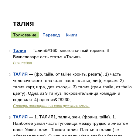
талия
Толкование
Перевод
Книги
Талия
— Талия&#160; многозначный термин: В
1
Викисловаре есть статья «Талия» …
Википедия
ТАЛИЯ
— (фр. taille, от tailler кроить, резать). 1) часть
2
человеческого тела стан: часть платья, лиф, корсаж. 2)
талия карт, игра, для колоды. 3) талия (греч. thalia, от thallo
цвету). Одна из 9 ти муз, покровительница комедии и
водевиля. 4) одна из&#8230; …
Словарь иностранных слов русского языка
ТАЛИЯ
— 1. ТАЛИЯ1, талии, жен. (франц. taille). 1.
3
Наиболее узкая часть туловища между грудью и животом,
пояс. Узкая талия. Тонкая талия. Платье в талию (т.е.