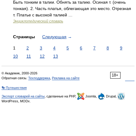
Быть тонким в талии. Обнять за талию. Осиная т. (очень
тонкая). 2. Часть платья, облегающая это место. Отрезная
т. Платье с высокой талией …
Энциклопедический словарь
Страницы
Следующая
→
1
2
3
4
5
6
7
8
9
10
11
12
13
© Академик, 2000-2026
18+
Обратная связь:
Техподдержка
,
Реклама на сайте
👣 Путешествия
Экспорт словарей на сайты
, сделанные на PHP,
Joomla,
Drupal,
WordPress, MODx.