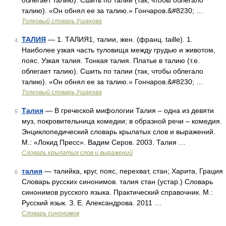
облегает талию). Сшить по талии (так, чтобы облегало
талию). «Он обнял ее за талию.» Гончаров.&#8230; …
Толковый словарь Ушакова
ТАЛИЯ
— 1. ТАЛИЯ1, талии, жен. (франц. taille). 1.
4
Наиболее узкая часть туловища между грудью и животом,
пояс. Узкая талия. Тонкая талия. Платье в талию (т.е.
облегает талию). Сшить по талии (так, чтобы облегало
талию). «Он обнял ее за талию.» Гончаров.&#8230; …
Толковый словарь Ушакова
Талия
— В греческой мифологии Талия – одна из девяти
5
муз, покровительница комедии; в образной речи – комедия.
Энциклопедический словарь крылатых слов и выражений.
М.: «Локид Пресс». Вадим Серов. 2003. Талия …
Словарь крылатых слов и выражений
талия
— талийка, круг, пояс, перехват, стан; Харита, Грация
6
Словарь русских синонимов. талия стан (устар.) Словарь
синонимов русского языка. Практический справочник. М.:
Русский язык. З. Е. Александрова. 2011 …
Словарь синонимов